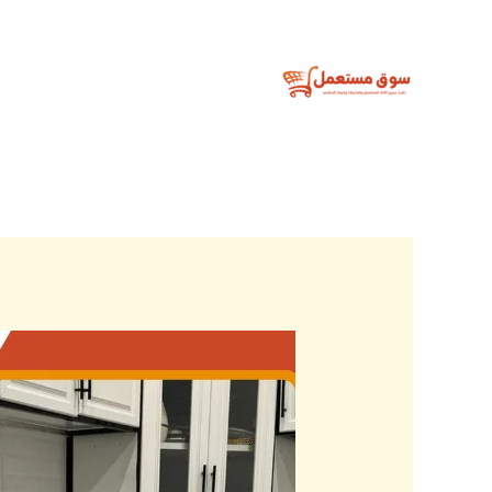
خطي
لى
لمحتوى