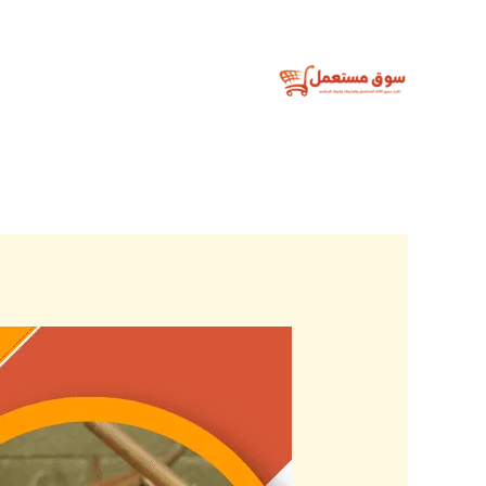
خطي
لى
لمحتوى