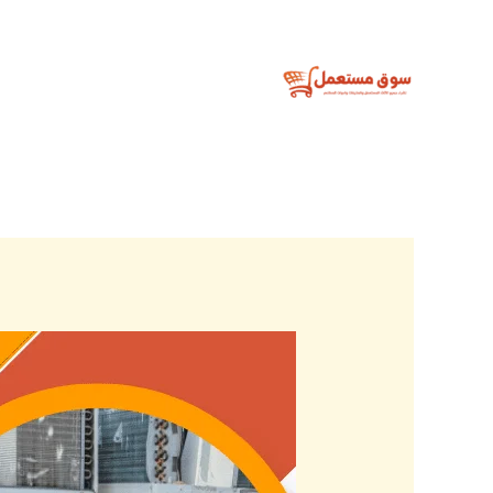
خطي
لى
لمحتوى