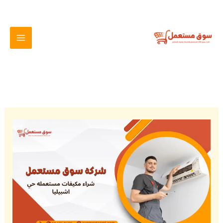
خطي
لى
لمحتوى