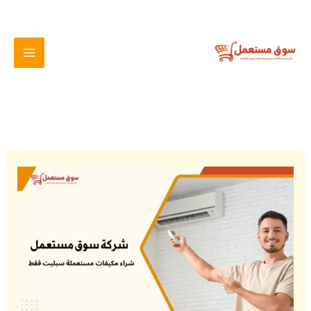
خطي
لى
لمحتوى