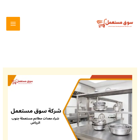
خطي
لى
لمحتوى