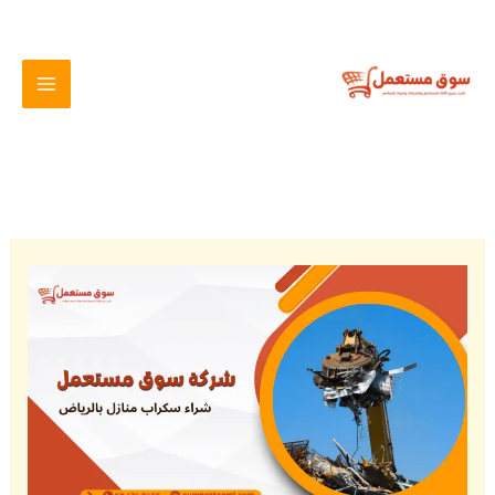
خطي
لى
لمحتوى