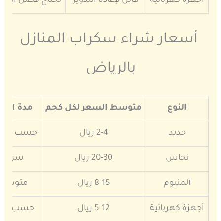
أجهزة كهربائية
قابل لإعادة التدوير
تحتاج فصل القط
أسعار شراء سكراب المنازل
بالرياض
النوع
متوسط السعر لكل كجم
مدة النق
حديد
2-4 ريال
حسب الكم
نحاس
20-30 ريال
سريع
ألمنيوم
8-15 ريال
متوسط
أجهزة كهربائية
5-12 ريال
حسب النو