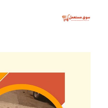
خطي
لى
لمحتوى