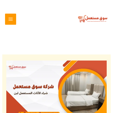
خطي
لى
لمحتوى