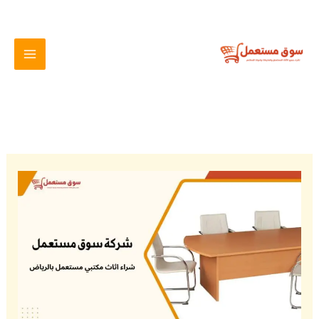
خطي
لى
لمحتوى