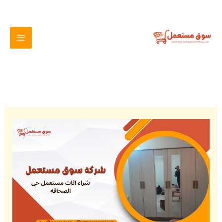
خطي
لى
لمحتوى