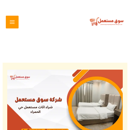
خطي
لى
لمحتوى