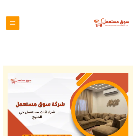
خطي
لى
لمحتوى