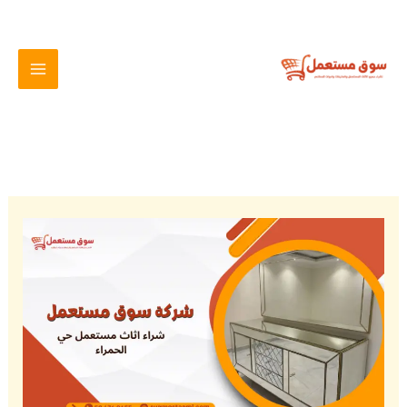
خطي
لى
لمحتوى