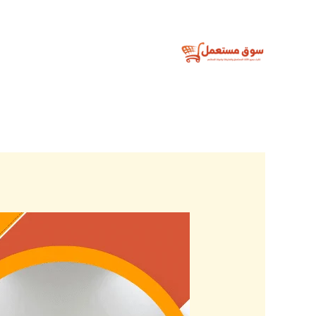
خطي
لى
لمحتوى