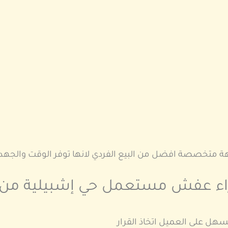
هة متخصصة افضل من البيع الفردي لانها توفر الوقت والجهد وت
 عفش مستعمل حي إشبيلية من البد
ل على العميل اتخاذ القرار