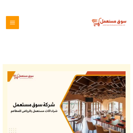
خطي
لى
لمحتوى