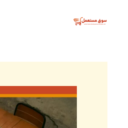
خطي
لى
لمحتوى