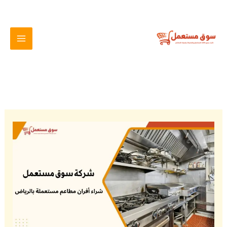
خطي
لى
لمحتوى