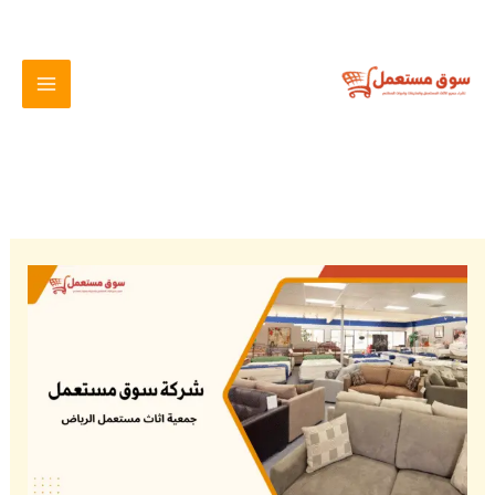
خطي
لى
لمحتوى