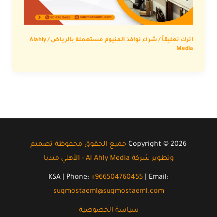
اترك تعليقاً
/
شراء نوافذ المنيوم مستعملة بالرياض
/
Alahly
Media
Copyright © 2026
جميع الحقوق محفوظة تصميم
وتطوير شركة Al Ahly Media - الأهلي ميد
يا
KSA | Phone:
+966504760455
|
Email
:
suqmostaeml@suqmostaeml.com
سياسة الخصوصية